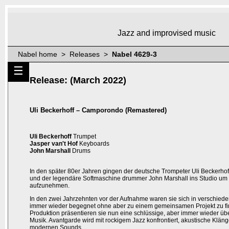
Jazz and improvised music
Nabel home > Releases >
Nabel 4629-3
☰
Release: (March 2022)
Uli Beckerhoff – Camporondo (Remastered)
Uli Beckerhoff
Trumpet
Jasper van't Hof
Keyboards
John Marshall
Drums
In den später 80er Jahren gingen der deutsche Trompeter Uli Beckerhoff
und der legendäre Softmaschine drummer John Marshall ins Studio u
aufzunehmen.
In den zwei Jahrzehnten vor der Aufnahme waren sie sich in verschie
immer wieder begegnet ohne aber zu einem gemeinsamen Projekt zu fin
Produktion präsentieren sie nun eine schlüssige, aber immer wieder ü
Musik. Avantgarde wird mit rockigem Jazz konfrontiert, akustische Klän
modernen Sounds.