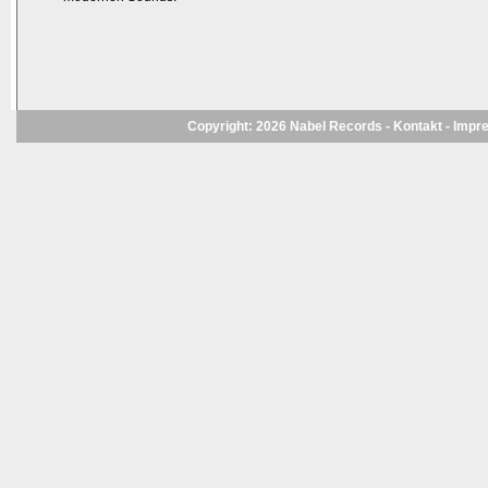
Copyright: 2026 Nabel Records -
Kontakt
-
Impr