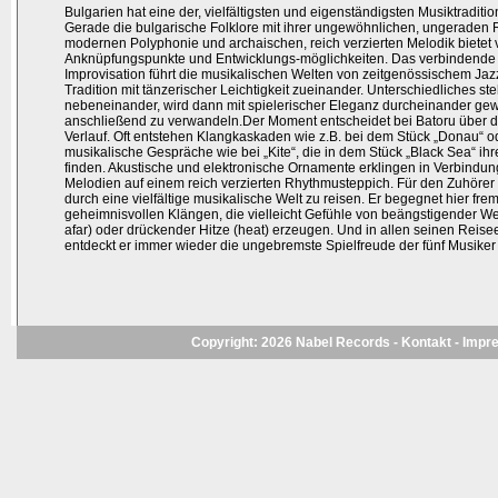
Bulgarien hat eine der, vielfältigsten und eigenständigsten Musiktradit
Gerade die bulgarische Folklore mit ihrer ungewöhnlichen, ungeraden R
modernen Polyphonie und archaischen, reich verzierten Melodik bietet 
Anknüpfungspunkte und Entwicklungs-möglichkeiten. Das verbindende
Improvisation führt die musikalischen Welten von zeitgenössischem Jaz
Tradition mit tänzerischer Leichtigkeit zueinander. Unterschiedliches ste
nebeneinander, wird dann mit spielerischer Eleganz durcheinander gew
anschließend zu verwandeln.Der Moment entscheidet bei Batoru über 
Verlauf. Oft entstehen Klangkaskaden wie z.B. bei dem Stück „Donau“ o
musikalische Gespräche wie bei „Kite“, die in dem Stück „Black Sea“ i
finden. Akustische und elektronische Ornamente erklingen in Verbindung
Melodien auf einem reich verzierten Rhythmusteppich. Für den Zuhörer 
durch eine vielfältige musikalische Welt zu reisen. Er begegnet hier fre
geheimnisvollen Klängen, die vielleicht Gefühle von beängstigender We
afar) oder drückender Hitze (heat) erzeugen. Und in allen seinen Reise
entdeckt er immer wieder die ungebremste Spielfreude der fünf Musiker
Copyright: 2026 Nabel Records -
Kontakt
-
Impr