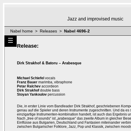
Jazz and improvised music
Nabel home > Releases >
Nabel 4696-2
☰
Release:
Dirk Strakhof & Batoru – Arabesque
Michael Schiefel
vocals
Franz Bauer
marimba, vibraphone
Petar Ralchev
accordeon
Dirk Strakhof
double bass
Stoyan Yankoulov
percussion
Die, in erster Linie vom Bandleader Dirk Strakhof, geschriebenen Komp
genau auf die Spieler und deren Instrumente zugeschnitten. Und da es 
einzigartige Instrumenten-kombination handelt, ist auch das Ergebnis 
Nach „tree of sounds“ ist „arabesque“ das zweite Album in gleicher Bese
Einflüsse aus Bulgarien, Deutschland und Fantasien miteinander verbin
zwischen Bulgarischer Folklore, Jazz, Pop und Klassik, zwischen mood